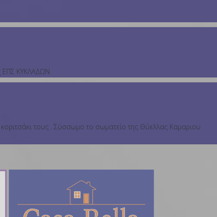
ας ΕΠΣ ΚΥΚΛΑΔΩΝ
 κοριτσάκι τους . Σύσσωμο το σωματείο της Θύελλας Καμαριου