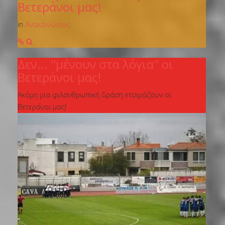
Βετεράνοι μας!
in
Ανακοινώσεις
Δεν... ''μένουν στα λόγια'' οι
Βετεράνοι μας!
Ακόμη μια φιλανθρωπική δράση ετοιμάζουν οι
Βετεράνοι μας!