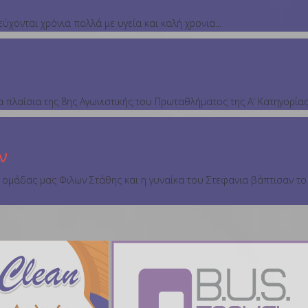
εύχονται χρόνια πολλά με υγεία και καλή χρονια...
α πλαίσια της 8ης Αγωνιστικής του Πρωταθλήματος της Α' Κατηγορί
ν
ομάδας μας Φιλων Στάθης και η γυναίκα του Στεφανια βάπτισαν το