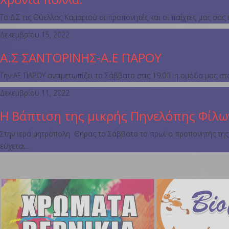
Το Δ.Σ τις Θύελλας Καμαριού οι προπονητές και οι παίχτες μας σας 
Δεκεμβρίου 15, 2022
Α.Σ ΣΑΝΤΟΡΙΝΗΣ-Α.Ε ΠΑΡΟΥ
Την ΑΕ ΠΑΡΟΥ αντιμετωπίζει το Σάββατο στις 19:00 η ομάδα μας στ
Δεκεμβρίου 11, 2022
Η Βάπτιση της μικρής Πηνελόπης Φίλω
Στην ιερά μητρόπολη Θηρας το Σάββατο το πρωί ο προπονητής της 
εύχεται…