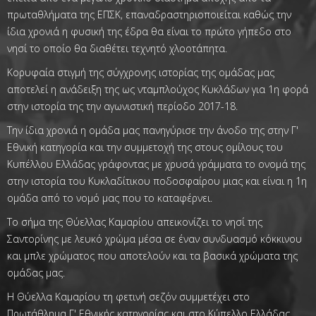
πρωταθλήματα της ΕΠΣΚ, επαναδραστηριοποιείται καθώς την
ίδια χρονιά η φυσική της έδρα θα είναι το πρώτο γήπεδο στο
νησί το οποίο θα διαθέτει τεχνητό χλοοτάπητα.
Κορυφαία στιγμή της σύγχρονης ιστορίας της ομάδας μας
αποτελεί η ανάδειξη της ως νταμπλούχος Κυκλάδων για 1η φορά
στην ιστορία της την αγωνιστική περίοδο 2017-18.
Την ίδια χρονιά η ομάδα μας πανηγύρισε την άνοδο της στην Γ'
Εθνική κατηγορία και την συμμετοχή της στους ομίλους του
Κυπέλλου Ελλάδας γράφοντας με χρυσά γράμματα το ονομά της
στην ιστορία του Κυκλαδίτικου ποδοσφαίρου μιας και είναι η 1η
ομάδα από το νομό μας που το καταφέρνει.
Το σήμα της Θύελλας Καμαρίου απεικονίζει το νησί της
Σαντορίνης με λευκό χρώμα μέσα σε έναν συνδυασμό κόκκινου
και μπλε χρώματος που αποτελούν και τα βασικά χρώματα της
ομάδας μας.
Η Θύελλα Καμαρίου τη φετινή σεζόν συμμετέχει στο
Πρωτάθλημα Γ' Εθνικής κατηγορίας και στο Κύπελλο Ελλάδας