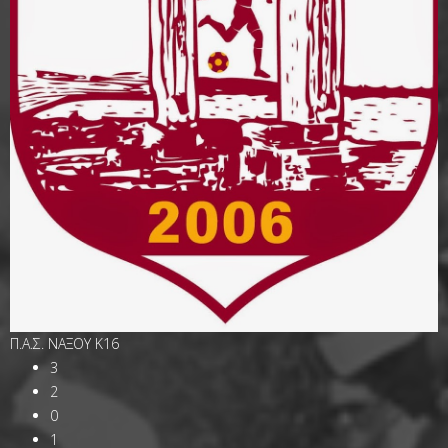
Π.Α.Σ. ΝΑΞΟΥ K16
3
2
0
1