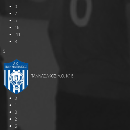
0
2
5
16
-11
3
5
ΠANNAΞΙΑΚΟΣ Α.Ο. Κ16
3
1
0
2
6