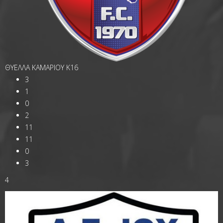
ΘΥΕΛΛΑ ΚΑΜΑΡΙΟΥ Κ16
3
1
0
2
11
11
0
3
4