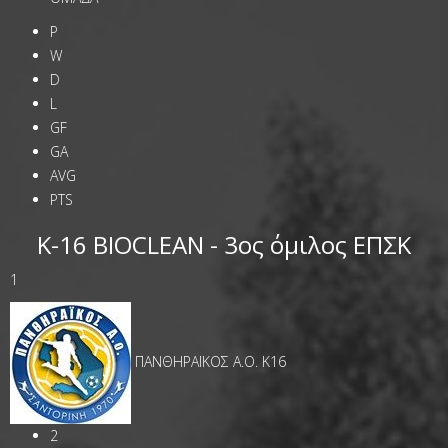
P
W
D
L
GF
GA
AVG
PTS
Κ-16 BIOCLEAN - 3oς όμιλος ΕΠΣΚ
1
ΠΑΝΘΗΡΑΪΚΟΣ A.O. Κ16
2