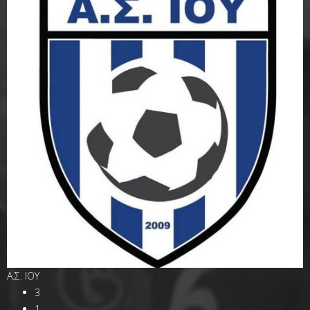
Α.Σ. ΙΟΥ
3
1