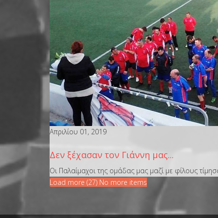
Απριλίου 01, 2019
Δεν ξέχασαν τον Γιάννη μας...
Οι Παλαίμαχοι της ομάδας μας μαζί με φίλους τίμησαν
Load more (
27
)
No more items