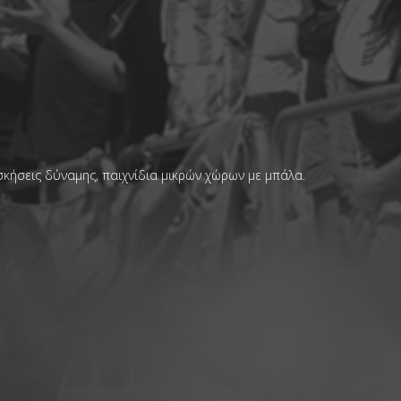
κήσεις δύναμης, παιχνίδια μικρών χώρων με μπάλα.