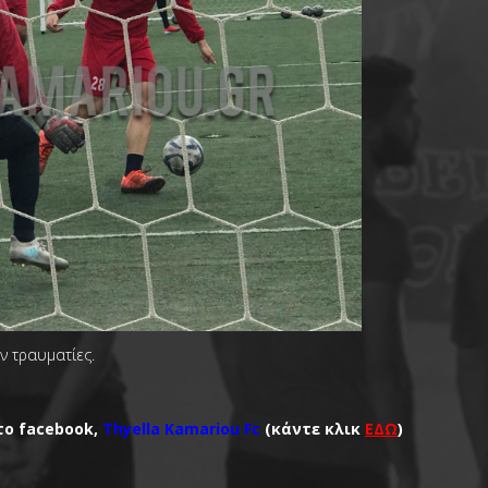
ν τραυματίες.
το facebook,
Thyella Kamariou Fc
(κάντε κλικ
ΕΔΩ
)